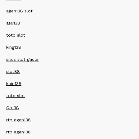
agen138 slot
asu138
toto slot
king138
situs slot gacor
slot88
koin138
toto slot
Go138
rtp agen138
rtp agen138