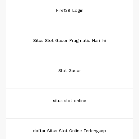
Fire138 Login
Situs Slot Gacor Pragmatic Hari Ini
Slot Gacor
situs slot online
daftar Situs Slot Online Terlengkap