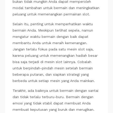
bukan tidak mungkin Anda dapat memperoleh
modal tambahan untuk bermain dan meningkatkan
peluang untuk memenangkan permainan slot.
Selain itu, penting untuk memperhatikan waktu
bermain Anda. Meskipun terlihat sepele, namun
mengatur waktu bermain dengan baik dapat
membantu Anda untuk meraih kemenangan.
Jangan terlalu fokus pada satu mesin slot saja,
karena peluang untuk memenangkan hadiah besar
bisa saja terjadi di mesin slot lainnya. Cobalah
untuk berpindah-pindah mesin setelah bermain
beberapa putaran, dan siapkan strategi yang
berbeda untuk setiap mesin yang Anda mainkan.
Terakhir, ada baiknya untuk bermain dengan santai
dan tidak terlalu terburu-buru. Bermain dengan
emosi yang tidak stabil dapat membuat Anda
membuat keputusan yang buruk dan merugikan.