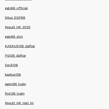
egp88 official
Situs EGP88
Result HK 2025
egp88 slot
KASKUS138 daftar
PG138 daftar
Devil138
kaskus138
agen96 login
fire138 login
Result HK Hari Ini