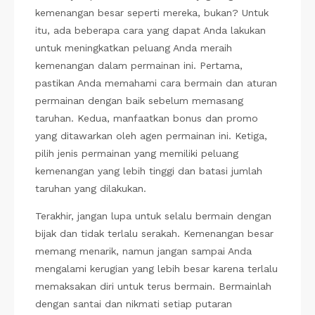
kemenangan besar seperti mereka, bukan? Untuk
itu, ada beberapa cara yang dapat Anda lakukan
untuk meningkatkan peluang Anda meraih
kemenangan dalam permainan ini. Pertama,
pastikan Anda memahami cara bermain dan aturan
permainan dengan baik sebelum memasang
taruhan. Kedua, manfaatkan bonus dan promo
yang ditawarkan oleh agen permainan ini. Ketiga,
pilih jenis permainan yang memiliki peluang
kemenangan yang lebih tinggi dan batasi jumlah
taruhan yang dilakukan.
Terakhir, jangan lupa untuk selalu bermain dengan
bijak dan tidak terlalu serakah. Kemenangan besar
memang menarik, namun jangan sampai Anda
mengalami kerugian yang lebih besar karena terlalu
memaksakan diri untuk terus bermain. Bermainlah
dengan santai dan nikmati setiap putaran