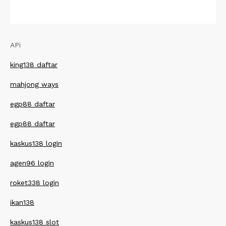
APi
king138 daftar
mahjong ways
egp88 daftar
egp88 daftar
kaskus138 login
agen96 login
roket338 login
ikan138
kaskus138 slot