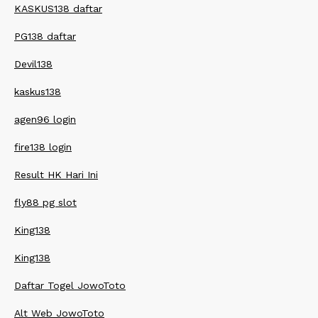
KASKUS138 daftar
PG138 daftar
Devil138
kaskus138
agen96 login
fire138 login
Result HK Hari Ini
fly88 pg slot
King138
King138
Daftar Togel JowoToto
Alt Web JowoToto