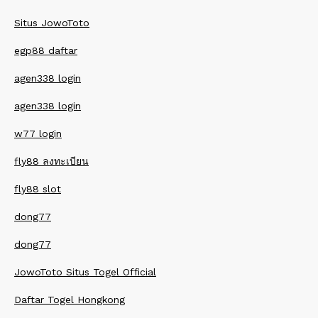
Situs JowoToto
egp88 daftar
agen338 login
agen338 login
w77 login
fly88 ลงทะเบียน
fly88 slot
dong77
dong77
JowoToto Situs Togel Official
Daftar Togel Hongkong