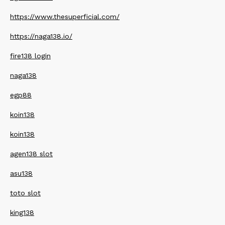
https://www.thesuperficial.com/
https://naga138.io/
fire138 login
naga138
egp88
koin138
koin138
agen138 slot
asu138
toto slot
king138