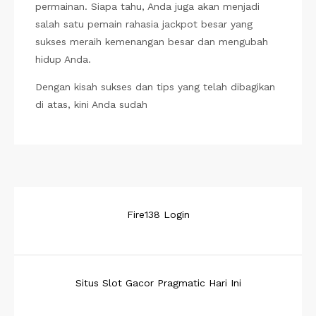
permainan. Siapa tahu, Anda juga akan menjadi
salah satu pemain rahasia jackpot besar yang
sukses meraih kemenangan besar dan mengubah
hidup Anda.
Dengan kisah sukses dan tips yang telah dibagikan
di atas, kini Anda sudah
Fire138 Login
Situs Slot Gacor Pragmatic Hari Ini