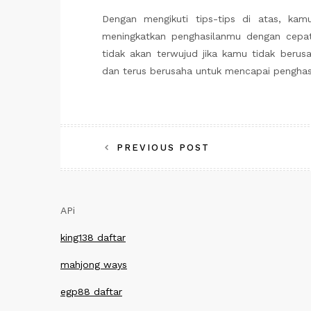
Dengan mengikuti tips-tips di atas, ka
meningkatkan penghasilanmu dengan cepa
tidak akan terwujud jika kamu tidak berus
dan terus berusaha untuk mencapai penghasi
Navigasi
PREVIOUS POST
pos
APi
king138 daftar
mahjong ways
egp88 daftar