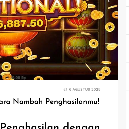
6 AGUSTUS 2025
Cara Nambah Penghasilanmu!
Penghasilan dengan