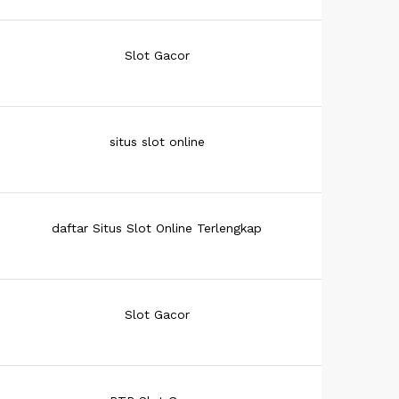
Slot Gacor
situs slot online
daftar Situs Slot Online Terlengkap
Slot Gacor