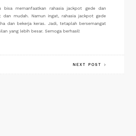
mu bisa memanfaatkan rahasia jackpot gede dan
t dan mudah. Namun ingat, rahasia jackpot gede
aha dan bekerja keras. Jadi, tetaplah bersemangat
lan yang lebih besar. Semoga berhasil!
NEXT POST