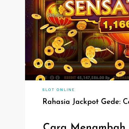
SLOT ONLINE
Rahasia Jackpot Gede: 
Cara Menambah 