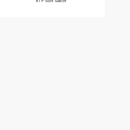
RTP Slot Gacor