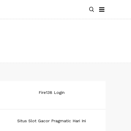
Fire138 Login
Situs Slot Gacor Pragmatic Hari Ini