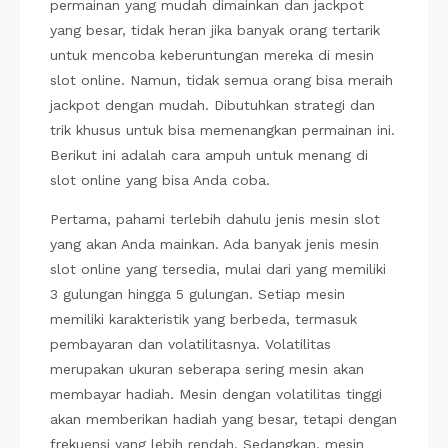
permainan yang mudah dimainkan dan jackpot
yang besar, tidak heran jika banyak orang tertarik
untuk mencoba keberuntungan mereka di mesin
slot online. Namun, tidak semua orang bisa meraih
jackpot dengan mudah. Dibutuhkan strategi dan
trik khusus untuk bisa memenangkan permainan ini.
Berikut ini adalah cara ampuh untuk menang di
slot online yang bisa Anda coba.
Pertama, pahami terlebih dahulu jenis mesin slot
yang akan Anda mainkan. Ada banyak jenis mesin
slot online yang tersedia, mulai dari yang memiliki
3 gulungan hingga 5 gulungan. Setiap mesin
memiliki karakteristik yang berbeda, termasuk
pembayaran dan volatilitasnya. Volatilitas
merupakan ukuran seberapa sering mesin akan
membayar hadiah. Mesin dengan volatilitas tinggi
akan memberikan hadiah yang besar, tetapi dengan
frekuensi yang lebih rendah. Sedangkan, mesin