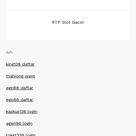
RTP Slot Gacor
APi
king138 daftar
mahjong ways
egp88 daftar
egp88 daftar
kaskus138 login
agen96 login
roket338 login