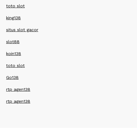
toto slot
king138
situs slot gacor
slot88
koin138
toto slot
Go138
rtp agen138
rtp agen138