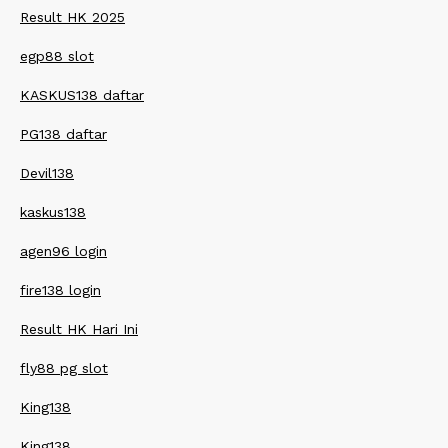
Result HK 2025
egp88 slot
KASKUS138 daftar
PG138 daftar
Devil138
kaskus138
agen96 login
fire138 login
Result HK Hari Ini
fly88 pg slot
King138
King138