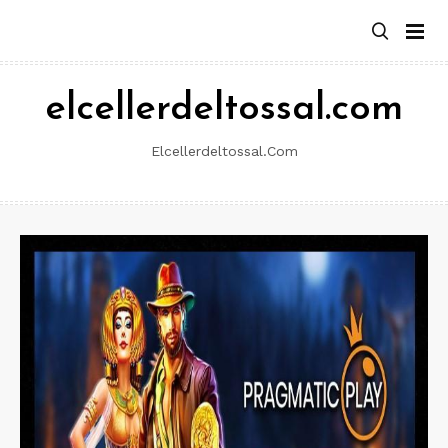
Skip
to
content
elcellerdeltossal.com
Elcellerdeltossal.com