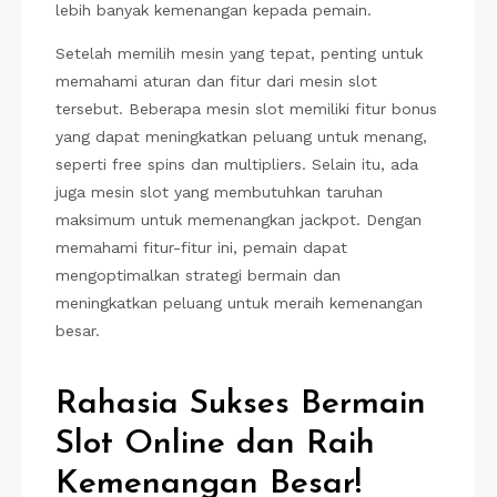
lebih banyak kemenangan kepada pemain.
Setelah memilih mesin yang tepat, penting untuk
memahami aturan dan fitur dari mesin slot
tersebut. Beberapa mesin slot memiliki fitur bonus
yang dapat meningkatkan peluang untuk menang,
seperti free spins dan multipliers. Selain itu, ada
juga mesin slot yang membutuhkan taruhan
maksimum untuk memenangkan jackpot. Dengan
memahami fitur-fitur ini, pemain dapat
mengoptimalkan strategi bermain dan
meningkatkan peluang untuk meraih kemenangan
besar.
Rahasia Sukses Bermain
Slot Online dan Raih
Kemenangan Besar!