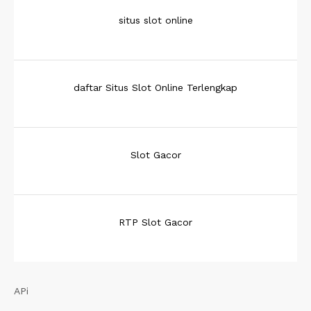
situs slot online
daftar Situs Slot Online Terlengkap
Slot Gacor
RTP Slot Gacor
APi