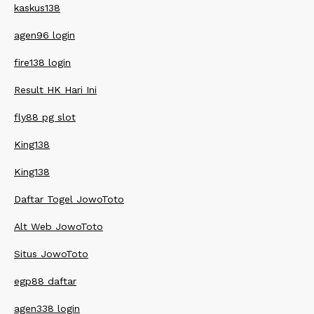
kaskus138
agen96 login
fire138 login
Result HK Hari Ini
fly88 pg slot
King138
King138
Daftar Togel JowoToto
Alt Web JowoToto
Situs JowoToto
egp88 daftar
agen338 login