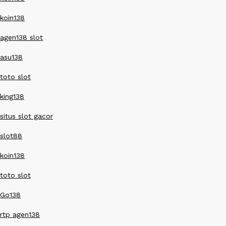
koin138
agen138 slot
asu138
toto slot
king138
situs slot gacor
slot88
koin138
toto slot
Go138
rtp agen138