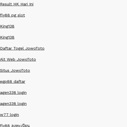
Result HK Hari Ini
fly88 pg slot
King138
King138
Daftar Togel JowoToto
Alt Web JowoToto
Situs JowoToto
egp88 daftar
agen338 login
agen338 login
w77 login
fly88 ลงทะเบียน